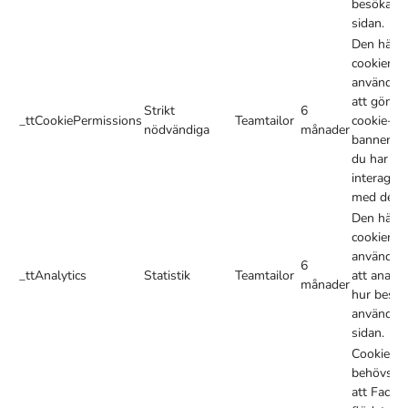
besökarna 
sidan.
Den här
cookien
används f
att gömm
Strikt
6
_ttCookiePermissions
Teamtailor
cookie-
nödvändiga
månader
bannern n
du har
interagera
med den.
Den här
cookien
används f
6
_ttAnalytics
Statistik
Teamtailor
att analys
månader
hur besök
använder
sidan.
Cookien
behövs fö
att Faceb