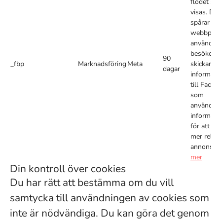
flödet ska
visas. De
spårar vil
webbplat
användar
besöker o
90
_fbp
Marknadsföring
Meta
skickar d
dagar
informati
till Faceb
som
använder
informati
för att vis
mer relev
annonser
mer
Din kontroll över cookies
Du har rätt att bestämma om du vill
samtycka till användningen av cookies som
inte är nödvändiga. Du kan göra det genom