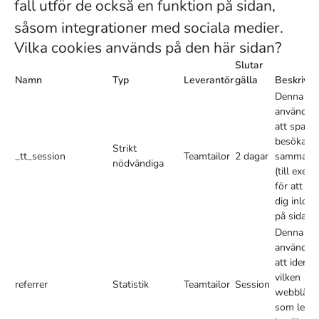
fall utför de också en funktion på sidan,
såsom integrationer med sociala medier.
Vilka cookies används på den här sidan?
Slutar
Namn
Typ
Leverantör
gälla
Beskrivni
Denna co
används f
att spara 
besökare
Strikt
_tt_session
Teamtailor
2 dagar
sammanh
nödvändiga
(till exem
för att hål
dig inlog
på sidan).
Denna co
används f
att identif
vilken
referrer
Statistik
Teamtailor
Session
webblänk
som leder